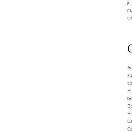
ju
m
ab
Ac
ap
ap
Bi
bo
Bo
Bo
Ca
Ca