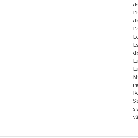
de
Di
di
Do
Eq
Es
di
Lu
Lu
Ma
ma
Re
Si
si
vá