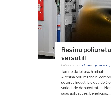
Resina poliuret
versátil!
Publicado por
admin
em
janeiro 29,
Tempo de leitura:
5
minutos
A resina poliuretano bi comp
setores industriais devido à 
variedade de substratos. Nest
suas aplicações, benefícios,…