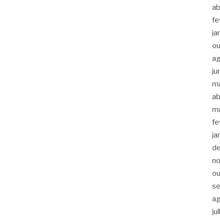
ab
fe
ja
ou
a
ju
m
ab
m
fe
ja
d
n
ou
s
a
ju