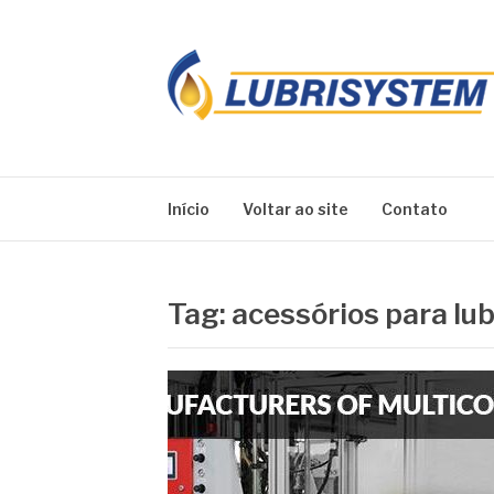
Pular
para
o
conteúdo
LUBRISYSTEM
Blog Lubrisystem
Início
Voltar ao site
Contato
Tag:
acessórios para lu