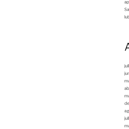
ap
Sa
lu
ju
ju
m
ab
m
d
a
ju
m