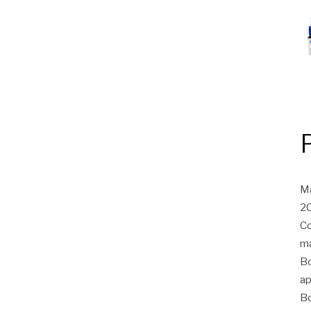
Ma
20
Co
ma
Bo
ap
Bo