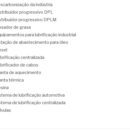
scarbonização da indústria
stribuidor progressivo DPL
stribuidor progressivo DPLM
sador de graxa
uipamentos para lubrificação industrial
tação de abastecimento para óleo
esel
brificação centralizada
brificador de cabos
nta de aquecimento
nta térmica
sina
stema de lubrificação automotiva
stema de lubrificação centralizada
lvulas